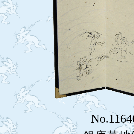
No.116