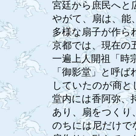
宮廷から庶民へと
やがて、扇は、能
多様な扇子が作ら
京都では、現在の
一遍上人開祖「時
「御影堂」と呼ば
していたのが商と
堂内には香阿弥、
あり、扇をつくり
のちには尼だけで