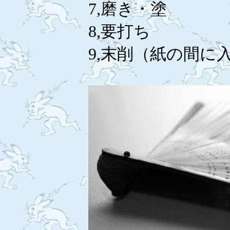
7,磨き・塗
8,要打ち
9,末削（紙の間