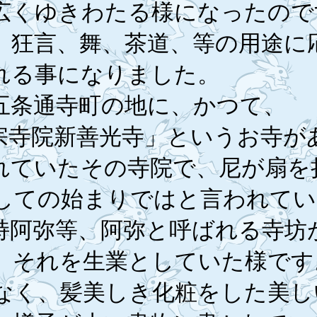
広くゆきわたる様になったので
、狂言、舞、茶道、等の用途に
れる事になりました。
五条通寺町の地に、かつて、
宗寺院新善光寺」というお寺が
れていたその寺院で、尼が扇を
しての始まりではと言われてい
持阿弥等、阿弥と呼ばれる寺坊が
、それを生業としていた様です
なく、髪美しき化粧をした美し