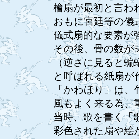
檜扇が最初と言わ
おもに宮廷等の儀
儀式扇的な要素が
その後、骨の数が
（逆さに見ると蝙
と呼ばれる紙扇が
「かわほり」は、
風もよく来る為、
当時、歌を書く「
彩色された扇や絵