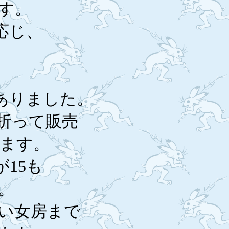
す。
応じ、
ありました。
折って販売
ます。
15も
。
い女房まで