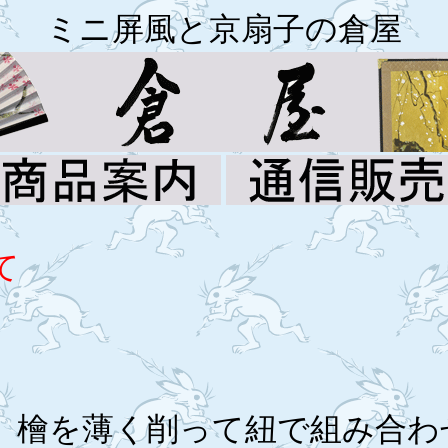
ミニ屏風と京扇子の倉屋
て
、檜を薄く削って紐で組み合わ