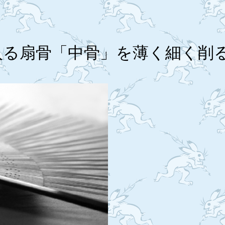
に入る扇骨「中骨」を薄く細く削