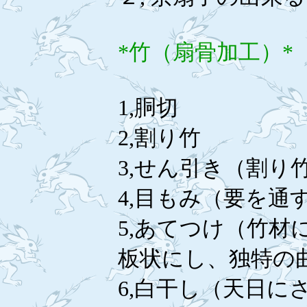
*竹（扇骨加工）*
1
2
3,せん引き（割り
4,目もみ（要を通
5,あてつけ（竹
板状にし、独特の
6,白干し（天日に