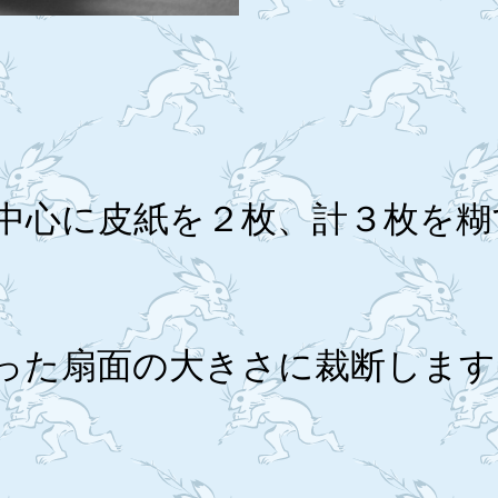
を中心に皮紙を２枚、計３枚を糊
合った扇面の大きさに裁断します