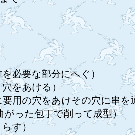
,胴
,割
竹を必要な部分にへぐ）
す穴をあける）
材に要用の穴をあけその穴に串を
曲がった包丁で削って成型）
さらす）