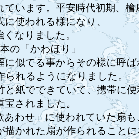
れています。平安時代初期、檜
式に使われる様になり、
強くなりました。
5本の「かわほり」
蝠に似てる事からその様に呼ば
作られるようになりました。
竹と紙でできていて、携帯に便
重宝されました。
歌あわせ」に使われていた扇も
が描かれた扇が作られることに