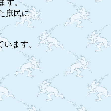
ます。
た庶民に
ています。