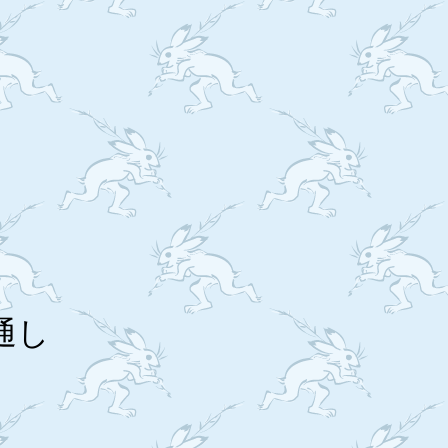
切
り竹
通し