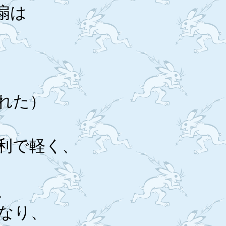
扇は
れた）
利で軽く、
、
なり、