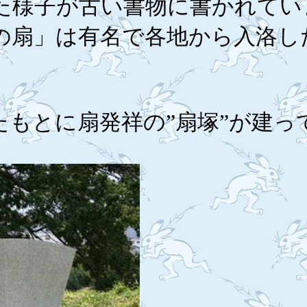
た様子が古い書物に書かれてい
の扇」は有名で各地から入洛し
たもとに扇発祥の”扇塚”が建っ