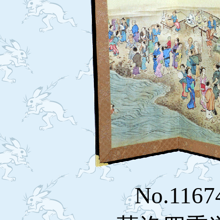
No.1167