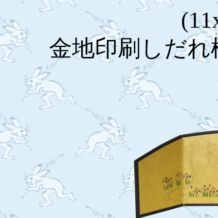
(11
金地印刷しだれ桜￥1