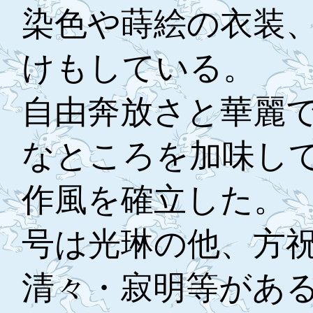
染色や蒔絵の衣装
けもしている。
自由奔放さと華麗
なところを加味し
作風を確立した。
号は光琳の他、方
清々・寂明等があ