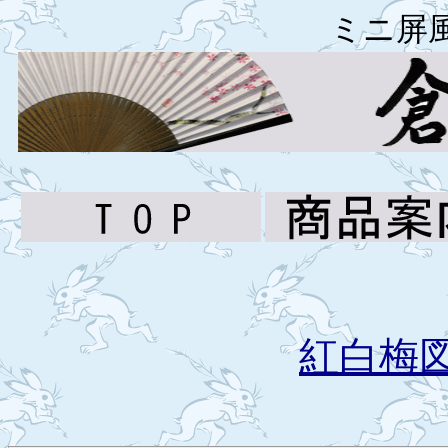
ミニ屏
紅白梅