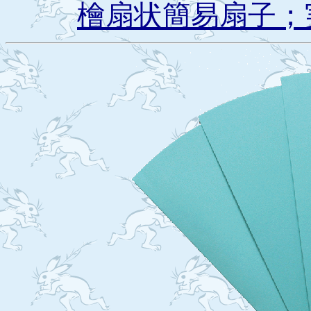
檜扇状簡易扇子；実