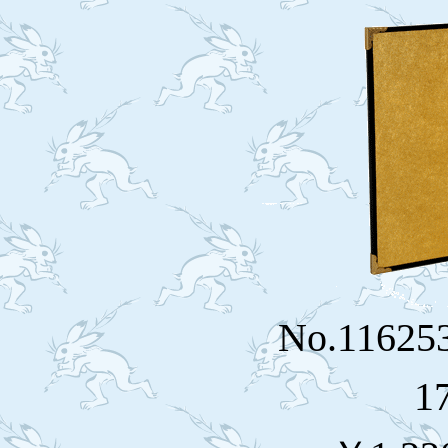
No.116
1