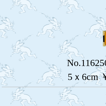
No.116
5ｘ6cm 