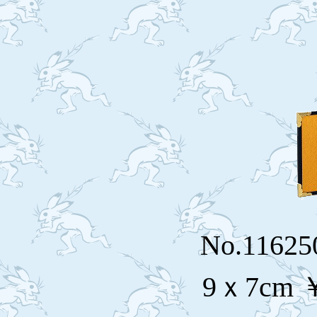
No.116
9ｘ7cm 