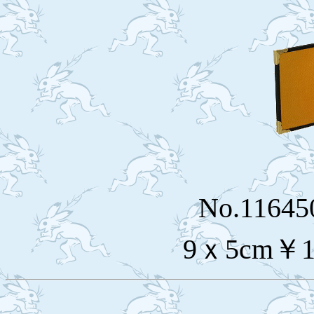
No.116
9ｘ5cm￥1