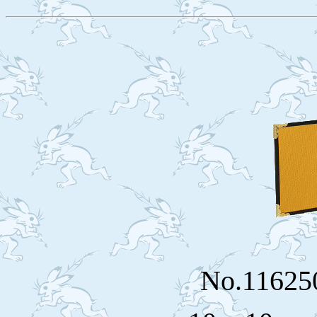
No.116