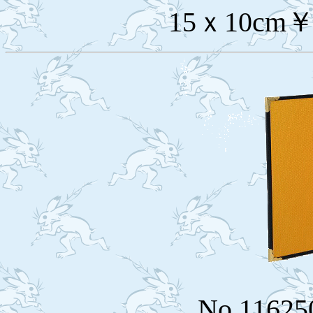
15ｘ10cm￥
No.11625