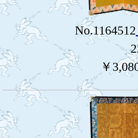
No.1164512
2
￥3,08