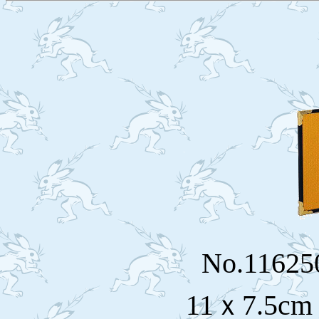
No.116
11ｘ7.5c