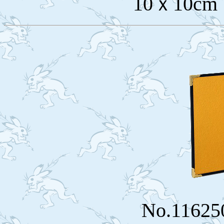
10ｘ10cm
No.116