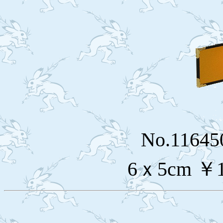
No.116
6ｘ5cm ￥1