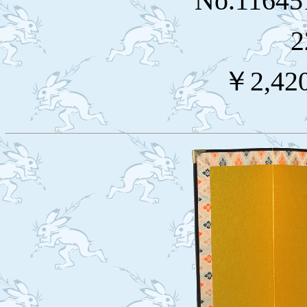
No.1164
2
￥2,42