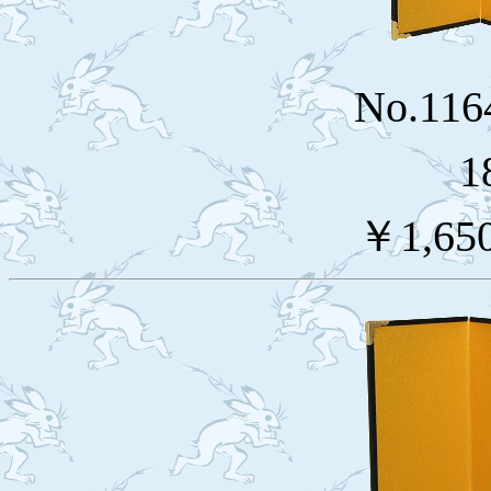
No.11
1
￥1,65