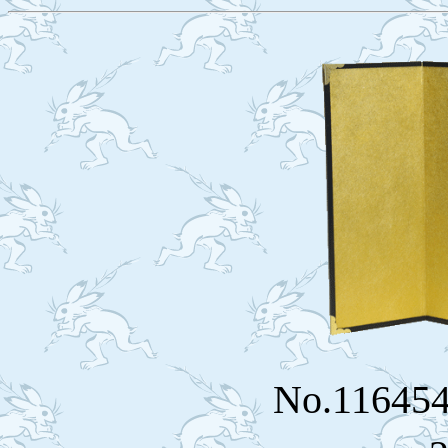
No.116