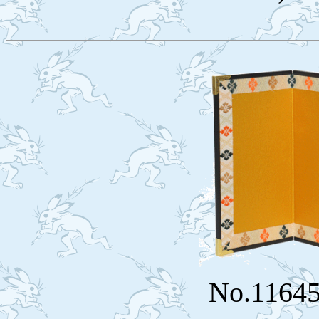
No.116