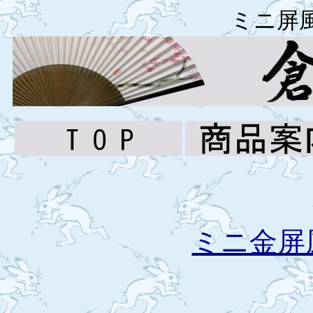
ミニ屏
ミニ金屏