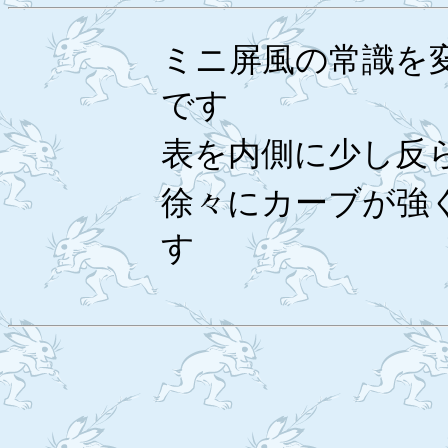
ミニ屏風の常識を
です
表を内側に少し反
徐々にカーブが強
す