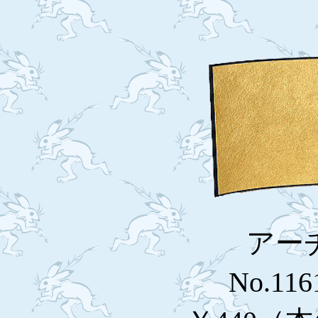
アー
No.116