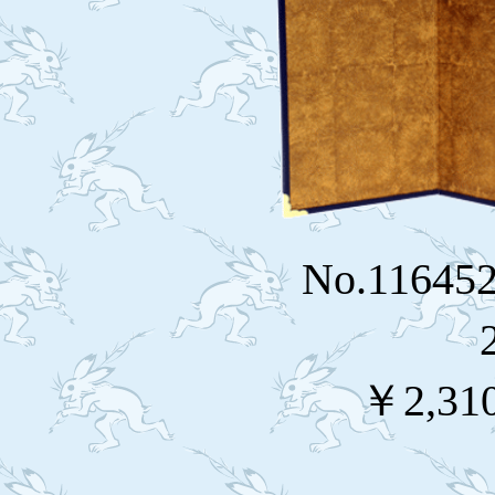
No.116
￥2,31