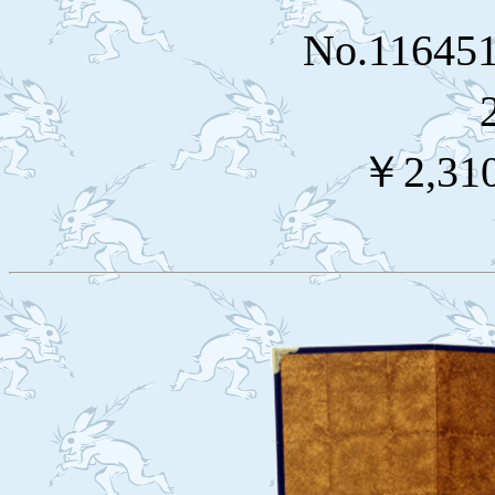
No.116
￥2,31