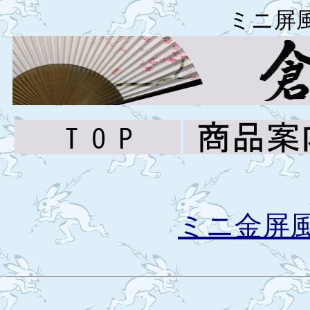
ミニ屏
ミニ金屏